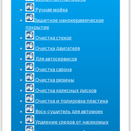
Ручная мойка
Защитное нанокерамическое
покрытие
Очистка стекол
Очистка двигателя
Для автосервисов
Очистка салона
Очистка резины
Очистка колесных дисков
Очистка и полировка пластика
Воск-сушитель для автомоек
Удаление следов от насекомых