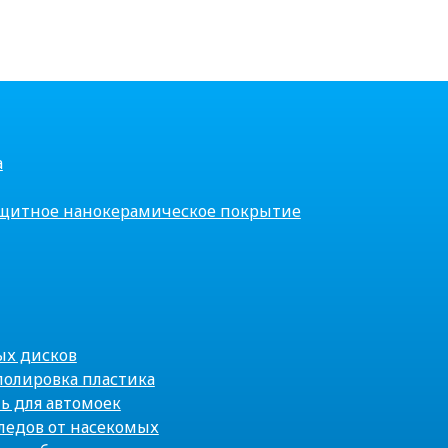
а
щитное нанокерамическое покрытие
ых дисков
полировка пластика
ь для автомоек
ледов от насекомых