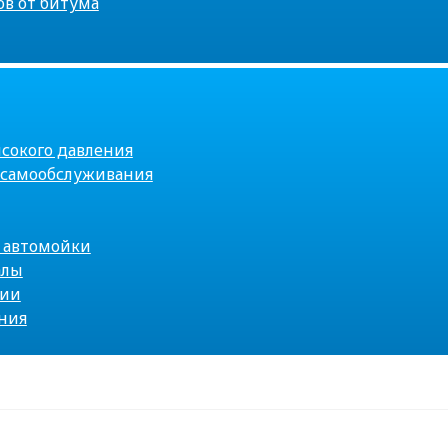
ов от битума
сокого давления
самообслуживания
 автомойки
алы
ции
ния