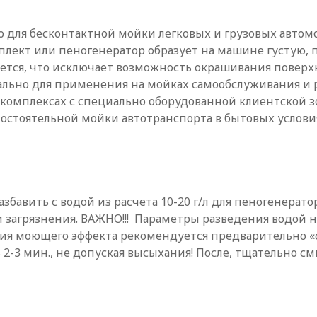
для бесконтактной мойки легковых и грузовых авто
лект или пеногенератор образует на машине густую, 
ется, что исключает возможность окрашивания повер
еально для применения на мойках самообслуживания 
 комплексах с специально оборудованной клиентской з
остоятельной мойки автотранспорта в бытовых услови
ить с водой из расчета 10-20 г/л для пеногенератора (2
ни загрязнения. ВАЖНО!!! Параметры разведения водой 
я моющего эффекта рекомендуется предварительно «сб
 2-3 мин., не допуская высыхания! После, тщательно 