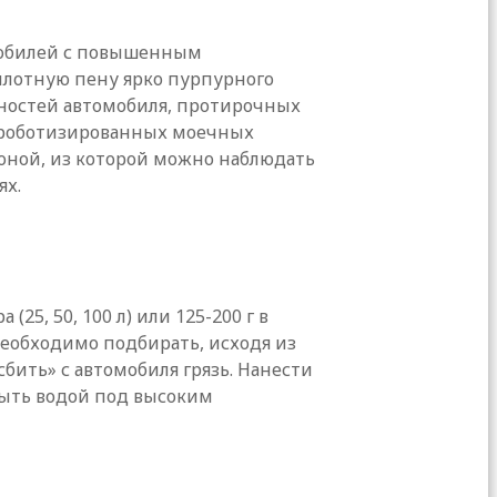
мобилей с повышенным
плотную пену ярко пурпурного
хностей автомобиля, протирочных
и роботизированных моечных
оной, из которой можно наблюдать
ях.
5, 50, 100 л) или 125-200 г в
необходимо подбирать, исходя из
ить» с автомобиля грязь. Нанести
смыть водой под высоким