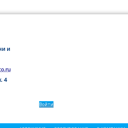
ни и
o.ru
. 4
Войти